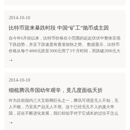
盈的约翰杜尔(John Doerr)、Atomico的马蒂亚斯扬格曼(Mattias
Ljungman)，以及独立投资人杰里默多克(Jerry
2014-10-10
比特币迎来暴跌时段 中国“矿工”抛币成主因
自今年6月份以来，比特币价格在小范围的起起伏伏中整体呈现
下跌趋势，并且下跌速度有逐渐加快之势。 数据显示，比特币
价格从每个4000元跌至3000元用了3个月时间，而跌破2000元大
关只用了一个月时间。自9月8日以来，比特币累计跌幅达
➝
30%。而截至记者发稿时，比特币价格较10月8日的2119元/个略
有回升至2223元/个。 比特币交易网站比特币中国（BTCC
2014-10-10
细梳腾讯帝国幼年艰辛，竟几度面临夭折
作为目前国内三大互联网巨头之一，腾讯可谓是无人不知，无
人不晓，乃至其产品无人不用。这个已经无孔不入的庞大帝
国，还在不断进化发展，我们却似乎对于它成长的过往不怎么
了解。要知道创业不是请客吃饭，成功背后的艰辛和苦难往往
➝
都不为人知，今天小内就给大家来八一八腾讯在成长道路上的