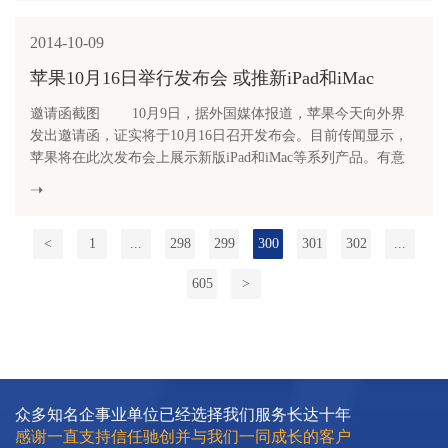
那些磨难和风雨。 做中国的ICQ，腾讯误打误撞上路 1996的夏
天，以
2014-10-09
苹果10月16日举行发布会 或推新iPad和iMac
邀请函截图 10月9日，据外国媒体报道，苹果今天向外界
发出邀请函，证实将于10月16日召开发布会。目前传闻显示，
苹果将在此次发布会上展示新版iPad和iMac等系列产品。有意
思的是，苹果邀请函上所写的内容是久违了。 消息人士透
➝
露，苹果将在即将召开的发布会上推出全新的超薄型iPad Air平
板电脑。今天早些时候，曾有传闻泄露了一些iPad Air 2图片，
<
1
...
298
299
300
301
302
...
而此
605
>
众多知名企事业单位已经选择我们服务长达十年
感谢一直支持信任驰创并与我们一同成长的客户