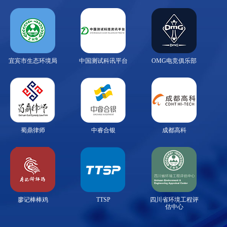
宜宾市生态环境局
中国测试科讯平台
OMG电竞俱乐部
蜀鼎律师
中睿合银
成都高科
廖记棒棒鸡
TTSP
四川省环境工程评
估中心