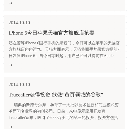
期购物季节中开始营业。在此以前，亚马逊一直都依靠极具竞
➝
争力的商品定价和迅速的送货服务建立和发展自身业务，但在
商品的即买即得性方面始终无法与传统零售商相提并论。这家
实体店的职能将相当于一个小型仓库，仅在纽约市内部提供
2014-10-10
iPhone 6今日苹果天猫官方旗舰店抢卖
还在苦等iPhone 6国行手机的果粉们，今日可以在苹果的天猫官
方旗舰店碰碰运气。天猫方面表示，天猫将联手苹果官方提前7
日发售iPhone 6。自今日零时起，用户已经可以提前在Apple
Store天猫官方旗舰店下单购买iPhone 6及iPhone 6 Plus的全部机
➝
型。 记者登录天猫发现，有关iPhone 6的发售消息已被放
置到天猫首页最上方，点击进入A
2014-10-10
Truecaller获得投资 欲做“黄页领域的谷歌”
瑞典的斯德哥尔摩，孕育了一大批以技术创新和商业模式变
革而闻名业界的初创公司。日前，来电显示应用开发商
Truecaller宣布，吸引了6000万美元的第三轮投资，投资方包括
凯鹏华盈(KPCB)和Atomico等机构。 此番融资后，凯鹏华
➝